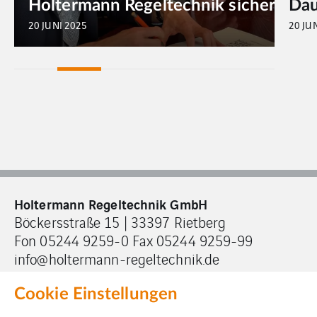
Holtermann Regeltechnik sichert Zuku
20 JUNI 2025
20 JU
Holtermann Regeltechnik GmbH
Böckersstraße 15 | 33397 Rietberg
Fon 05244 9259-0 Fax 05244 9259-99
info@holtermann-regeltechnik.de
Cookie Einstellungen